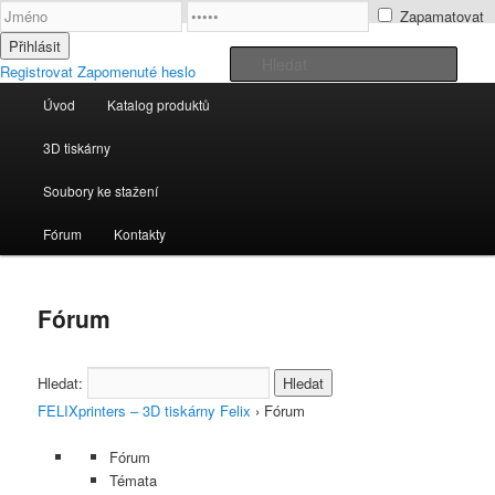
Zapamatovat
Popis 3D tiskáren
Hleda
Registrovat
Zapomenuté heslo
Hlavní navigační menu
Úvod
Katalog produktů
Přejít k hlavnímu obsahu webu
Přejít k obsahu postranního panelu
3D tiskárny FELIX
3D tiskárny
Soubory ke stažení
Fórum
Kontakty
Fórum
Hledat:
FELIXprinters – 3D tiskárny Felix
›
Fórum
Fórum
Témata