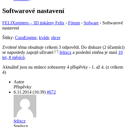
Softwarové nastavení
FELIXprinters – 3D tiskárny Felix
›
Fórum
›
Sofware
›
Softwarové
nastavení
Štítky:
CuraEngine
,
kvádr
,
slicer
Zvolené téma obsahuje celkem 3 odpovědi. Do diskuze (2 účastníci)
se naposledy zapojil uživatel
felixcz
a poslední změna je stará
10
let, 8 měsíců
.
Aktuálně jsou na stránce zobrazeny 4 příspěvky - 1. až 4. (z celkem
4)
Autor
Příspěvky
6.11.2014 (16:39)
#672
felixcz
Správce