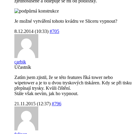
zjednosušeně a odlepuje se mi od podložky.
Je možné vytváření tohoto kvádru ve Sliceru vypnout?
8.12.2014 (10:33)
#705
carbik
Účastník
Zatím jsem zjistil, že se této features říká tower nebo
wipetower a je to u dvou tryskových tiskáren. Kdy se při tisku
přepínají trysky. Kvůli čištění.
Stále však nevím, jak ho vypnout.
21.11.2015 (12:37)
#796