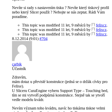
Nevíte si rady s nastavením tisku ? Nevíte který tiskový profil
nebo který Slicer použít ? Nebojte se nás zeptat. Rádi Vám
poradíme.
This topic was modified 11 let, 9 měsíců by
felixcz
.
This topic was modified 11 let, 9 měsíců by
felixcz
.
This topic was modified 11 let, 9 měsíců by
felixcz
.
8.12.2014 (9:01)
#704
carbik
Účastník
Zdravím,
mám dotaz u převislé konstrukce (jedná se o držák cívky pro
Felixe).
U Sliceru CuraEngine vyberu Support Type – Touching bed,
tím se mi vytvoří podpůrná konstrukce. Stejně tak se ytvoří
vedle modelu kvádr.
Nevím význam toho kvádru, navíc ho tiskárna tiskne velmi