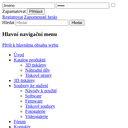
Zapamatovat
Popis 3D tiskáren
3D tiskárny FELIX
Registrovat
Zapomenuté heslo
Hledat
Hlavní navigační menu
Přejít k hlavnímu obsahu webu
Úvod
Katalog produktů
3D tiskárny
Náhradní díly
Tiskové struny
3D tiskárny
Soubory ke stažení
Návody k použití
Software
Firmware
Tiskové soubory
Fotogalerie
Videogalerie
Fórum
Kontakty