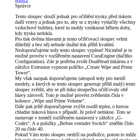
felixcz
Správce
Tento sloupec slouží jednak pro očištění trysky před tiskem
další vrstvy a jednak pro to, aby se z trysky vytlačily všechny
vzduchové bubliny, které tu mohly vzniknout během doby,
kdy tryska netiskla.
Pro tisk dvěma hlavami je tento očišťovací sloupec velmi
důležitý a bez něj nebude duální tisk příliš kvalitní.
Nedoporučujeme tedy tento sloupec vypínat! Nicméně je to
možné provést v rozšířeném nastavení CuraEngine (tlačítko
Configuration). Zde je potřeba zvolit DualHead tiskárnu a v
záložce Extrusion vypnout políčko „Create Wipe and Prime
Tower“.
My však naopak doporučujeme (alespoň tedy pro menší
modely, u kterých se tento sloupec generuje příliš malý) tento
sloupec zvětšit, aby se při tisku sloupečku očišťovaly obě
hlavy zároveň. Toto je možné provést zvětšením čísla v
kolonce „Wipe and Prime Volume“.
Dále pak ještě doporučujeme zvýšit rozdíl teplot, o kterou
chladne tisková hlava v případě, že právě netiskne. Toto se
nastavuje v tomtéž rozšířeném nastavení v záložce „G-
Codes“. A u položky „Before extruder Switch“ změňte číslo
20 na číslo 40.
Pokud Vám tento sloupec nedrží na podložce, potom to může