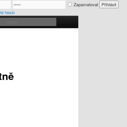
Zapamatovat
é heslo
Hledat
tně