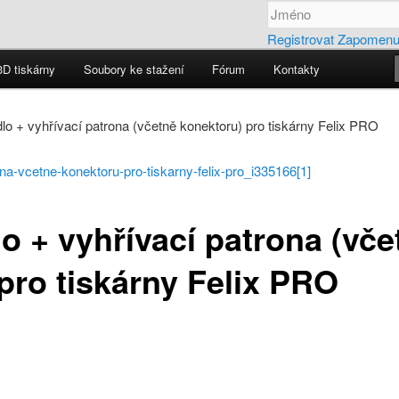
Registrovat
Zapomenut
3D tiskárny
Soubory ke stažení
Fórum
Kontakty
ebu
ELIX
idlo + vyhřívací patrona (včetně konektoru) pro tiskárny Felix PRO
lo + vyhřívací patrona (vče
pro tiskárny Felix PRO