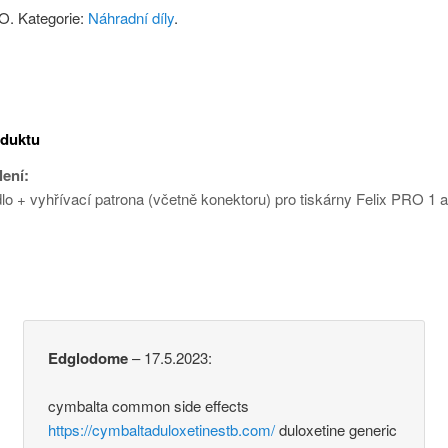
RO
.
Kategorie:
Náhradní díly
.
oduktu
ení:
idlo + vyhřívací patrona (včetně konektoru) pro tiskárny Felix PRO 1 a
Edglodome
–
17.5.2023
:
cymbalta common side effects
https://cymbaltaduloxetinestb.com/
duloxetine generic