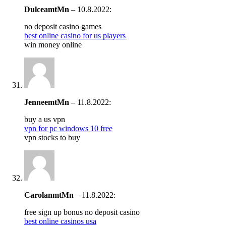
DulceamtMn
–
10.8.2022
:
no deposit casino games
best online casino for us players
win money online
JenneemtMn
–
11.8.2022
:
buy a us vpn
vpn for pc windows 10 free
vpn stocks to buy
CarolanmtMn
–
11.8.2022
:
free sign up bonus no deposit casino
best online casinos usa