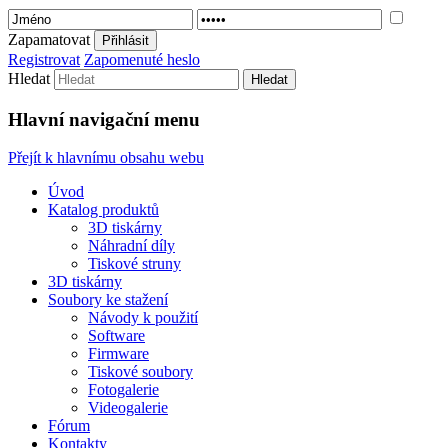
Zapamatovat
Popis 3D tiskáren
3D tiskárny FELIX
Registrovat
Zapomenuté heslo
Hledat
Hlavní navigační menu
Přejít k hlavnímu obsahu webu
Úvod
Katalog produktů
3D tiskárny
Náhradní díly
Tiskové struny
3D tiskárny
Soubory ke stažení
Návody k použití
Software
Firmware
Tiskové soubory
Fotogalerie
Videogalerie
Fórum
Kontakty