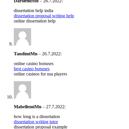
DarsiemtMn
–
26.7.2022
:
dissertation help india
dissertation proposal writing help
online dissertation help
TandimtMn
–
26.7.2022
:
online casino bonuses
best casino bonuses
online casinos for usa players
MabellemtMn
–
27.7.2022
:
how long is a dissertation
dissertation writing tutor
dissertation proposal example