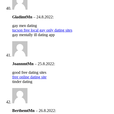
GladimtMn
–
24.8.2022
:
gay men dating
tucson free local gay only dating sites
gay mentally ill dating app
JoannmtMn
–
25.8.2022
:
good free dating sites
free online dating site
tinder dating
BerthemtMn
–
26.8.2022
: