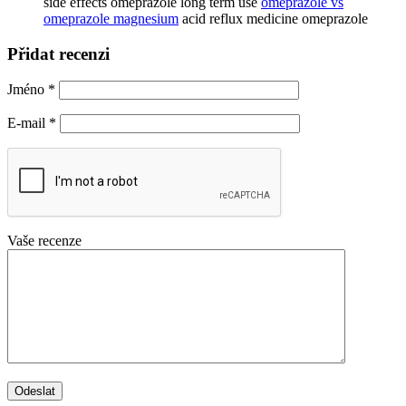
side effects omeprazole long term use
omeprazole vs
omeprazole magnesium
acid reflux medicine omeprazole
Přidat recenzi
Jméno
*
E-mail
*
Vaše recenze