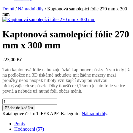
Domů
/
Náhradní díly
/ Kaptonová samolepící fólie 270 mm x 300
mm
Kaptonová samolepící fólie 270
mm x 300 mm
223,00 Kč
Tato kaptonová fólie nahrazuje úzké kaptonové pásky. Nyní tedy již
na podložce na 3D tiskárně nebudete mít žádné mezery mezi
proužky nebo naopak hrboly vznikající dvojitou vrstvou
překrývajících se pásek. Díky tloušťce 0,15mm je tato fólie velice
pevná a nebude už nutné fólii občas měnit.
Přidat do košíku
Katalogové číslo:
TIFEKAPF
.
Kategorie:
Náhradní díly
.
Popis
Hodnocení (57)