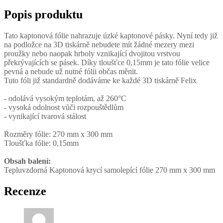
Popis produktu
Tato kaptonová fólie nahrazuje úzké kaptonové pásky. Nyní tedy již
na podložce na 3D tiskárně nebudete mít žádné mezery mezi
proužky nebo naopak hrboly vznikající dvojitou vrstvou
překrývajících se pásek. Díky tloušťce 0,15mm je tato fólie velice
pevná a nebude už nutné fólii občas měnit.
Tuto fóli již standardně dodáváme ke každé 3D tiskárně Felix
- odolává vysokým teplotám, až 260°C
- vysoká odolnost vůči rozpouštědlům
- vynikající tvarová stálost
Rozměry fólie: 270 mm x 300 mm
Tloušťka fólie: 0,15mm
Obsah balení:
Tepluvzdorná Kaptonová krycí samolepící fólie 270 mm x 300 mm
Recenze