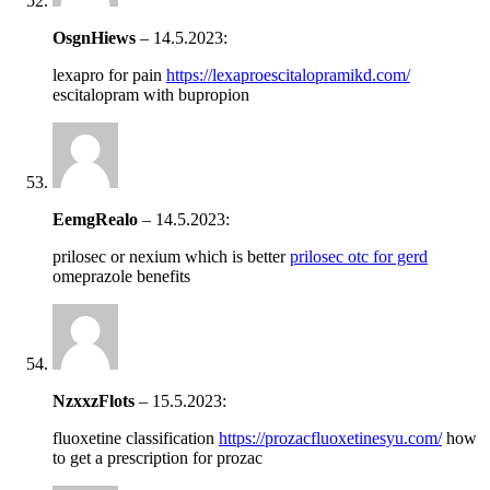
OsgnHiews
–
14.5.2023
:
lexapro for pain
https://lexaproescitalopramikd.com/
escitalopram with bupropion
EemgRealo
–
14.5.2023
:
prilosec or nexium which is better
prilosec otc for gerd
omeprazole benefits
NzxxzFlots
–
15.5.2023
:
fluoxetine classification
https://prozacfluoxetinesyu.com/
how
to get a prescription for prozac