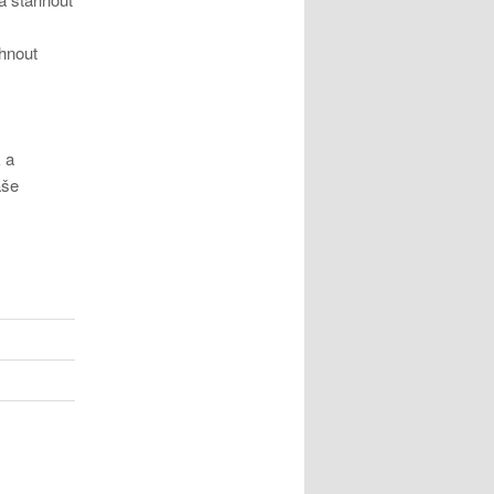
hnout
E
a
aše