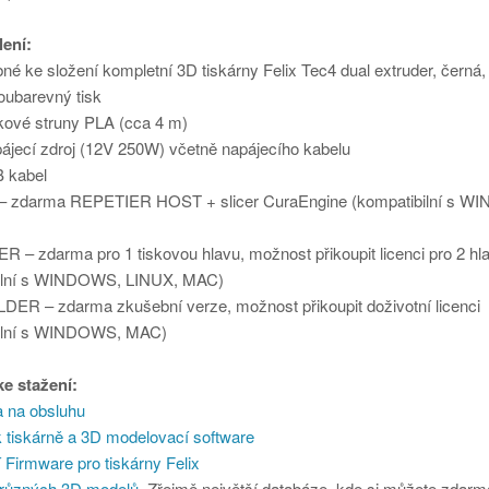
ení:
bné ke složení kompletní 3D tiskárny Felix Tec4 dual extruder, černá
voubarevný tisk
skové struny PLA (cca 4 m)
pájecí zdroj (12V 250W) včetně napájecího kabelu
 kabel
 – zdarma REPETIER HOST + slicer CuraEngine (kompatibilní s 
R – zdarma pro 1 tiskovou hlavu, možnost přikoupit licenci pro 2 hl
bilní s WINDOWS, LINUX, MAC)
LDER – zdarma zkušební verze, možnost přikoupit doživotní licenci
bilní s WINDOWS, MAC)
e stažení:
 na obsluhu
k tiskárně a 3D modelovací software
 Firmware pro tiskárny Felix
různých 3D modelů
. Zřejmě největší databáze, kde si můžete zdarm