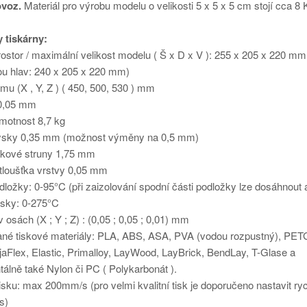
ovoz.
Materiál pro výrobu modelu o velikosti 5 x 5 x 5 cm stojí cca 8
 tiskárny:
ostor / maximální velikost modelu ( Š x D x V ): 255 x 205 x 220 mm 
ou hlav: 240 x 205 x 220 mm)
ámu (X , Y, Z ) ( 450, 500, 530 ) mm
0,05 mm
motnost 8,7 kg
ysky 0,35 mm (možnost výměny na 0,5 mm)
skové struny 1,75 mm
 tloušťka vrstvy 0,05 mm
dložky: 0-95°C (při zaizolování spodní části podložky lze dosáhnout
ysky: 0-275°C
v osách (X ; Y ; Z) : (0,05 ; 0,05 ; 0,01) mm
né tiskové materiály: PLA, ABS, ASA, PVA (vodou rozpustný), PET
aFlex, Elastic, Primalloy, LayWood, LayBrick, BendLay, T-Glase a
álně také Nylon či PC ( Polykarbonát ).
isku: max 200mm/s (pro velmi kvalitní tisk je doporučeno nastavit ry
s)