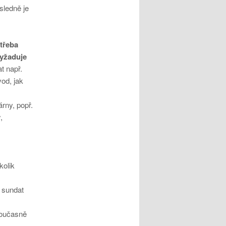
sledně je
třeba
vyžaduje
t např.
od, jak
árny, popř.
y
,
kolik
 sundat
současně