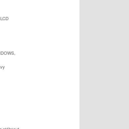
, LCD
WINDOWS,
avy
a stáhnout