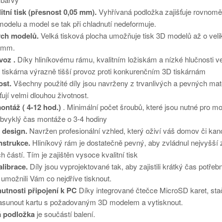
litní tisk (přesnost 0,05 mm).
Vyhřívaná podložka zajišťuje rovnom
modelu a model se tak při chladnutí nedeformuje.
ých modelů.
Velká tisková plocha umožňuje tisk 3D modelů až o veli
 mm.
voz .
Díky hliníkovému rámu, kvalitním ložiskám a nízké hlučnosti ve
o tiskárna výrazně tišší provoz proti konkurenčním 3D tiskárnám
ost.
Všechny použité díly jsou navrženy z trvanlivých a pevných mate
ťují velmi dlouhou životnost.
ntáž ( 4-12 hod.)
. Minimální počet šroubů, které jsou nutné pro m
obvyklý čas montáže o 3-4 hodiny
 design.
Navržen profesionální vzhled, který oživí váš domov či kanc
nstrukce.
Hliníkový rám je dostatečně pevný, aby zvládnul nejvyšší 
h částí. Tím je zajištěn vysoce kvalitní tisk
librace.
Díly jsou vyprojektované tak, aby zajistili krátký čas potřeb
a umožnili Vám co nejdříve tisknout.
nutnosti připojení k PC
Díky integrované čtečce MicroSD karet, sta
zasunout kartu s požadovaným 3D modelem a vytisknout.
á podložka
je součástí balení.