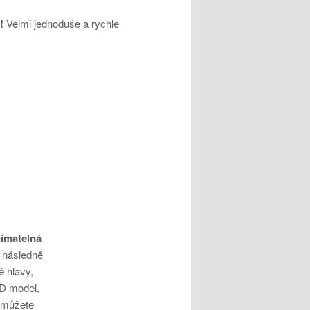
 !
Velmi jednoduše a rychle
nímatelná
é následně
é hlavy,
3D model,
. můžete