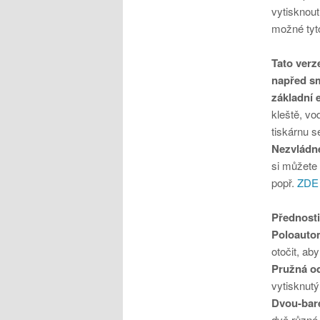
vytisknou
možné tyto
Tato verz
napřed sm
základní 
kleště, v
tiskárnu s
Nezvládne
si můžete 
popř.
ZDE
Přednosti
Poloautom
otočit, ab
Pružná o
vytisknutý
Dvou-bare
dvě různé