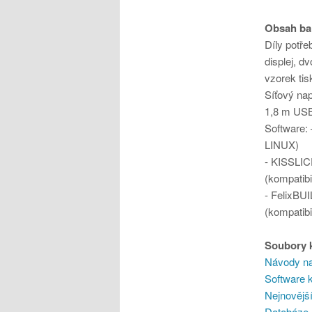
Obsah bal
Díly potře
displej, d
vzorek ti
Síťový na
1,8 m USB
Software:
LINUX)
- KISSLICE
(kompati
- FelixBUI
(kompati
Soubory k
Návody na
Software 
Nejnovější
Databáze 