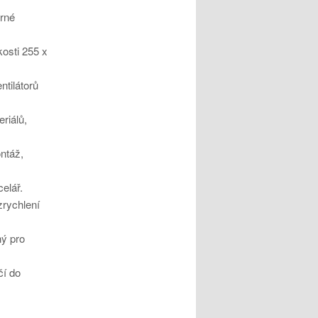
ěrné
kosti 255 x
ntilátorů
riálů,
ontáž,
elář.
zrychlení
ný pro
čí do