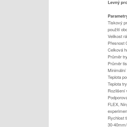
Levný pr
Parametry
Tiskový pr
použití ob
Velikost r
Přesnost 
Celková h
Průměr tr
Průměr ti
Minimální
Teplota po
Teplota tr
Rozlišení 
Podporova
FLEX, Ninj
experiment
Rychlost t
30-40mm/