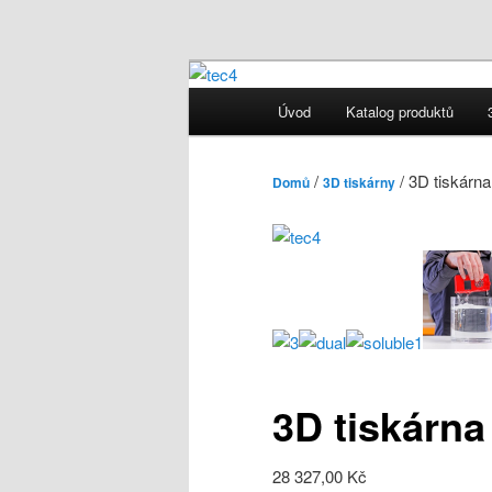
Popis 3D tiskáren
Hlavní navigační menu
Úvod
Katalog produktů
Přejít k hlavnímu obsahu w
3D tiskárny F
/
/ 3D tiskárna
Domů
3D tiskárny
3D tiskárna
28 327,00 Kč