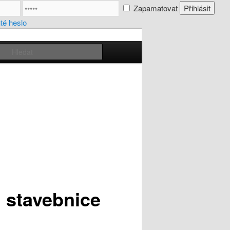
Zapamatovat
é heslo
Hledat
, stavebnice