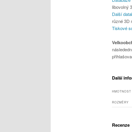
libovolný
Další dat
různé 3D 
Tiskové s
Velkoobc
následedn
přihlašova
Další inf
HMOTNOST
ROZMĚRY
Recenze