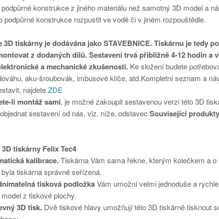
t podpůrné konstrukce z jiného materiálu než samotný 3D model a ná
 podpůrné konstrukce rozpustit ve vodě či v jiném rozpouštědle.
e 3D tiskárny je dodávána jako STAVEBNICE. Tiskárnu je tedy po
ontovat z dodaných dílů. Sestavení trvá přibližně 4-12 hodin a 
elektronické a mechanické zkušenosti.
Ke složení budete potřebova
odováhu, aku-šroubovák, imbusové klíče, atd.Kompletní seznam a náv
estavit, najdete
ZDE
te-li montáž sami
, je možné zakoupit sestavenou verzi této 3D tisk
objednat sestavení od nás, viz. níže, odstavec
Související produkt
 3D tiskárny Felix Tec4
atická kalibrace.
Tiskárna Vám sama řekne, kterým kolečkem a o 
y byla tiskárna správně seřízená.
dnímatelná tisková podložka
Vám umožní velmi jednoduše a rychle
 model z tiskové plochy.
vný 3D tisk.
Dvě tiskové hlavy umožňují této 3D tiskárně tisknout 
 barvy