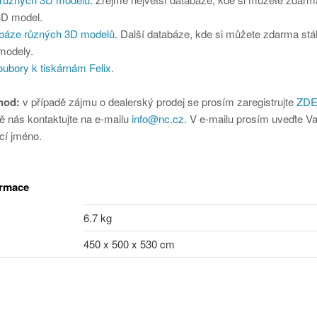
 3D model.
abáze různých 3D modelů
. Další databáze, kde si můžete zdarma stá
modely.
oubory k tiskárnám Felix
.
hod:
v případě zájmu o dealerský prodej se prosím zaregistrujte
ZD
ě nás kontaktujte na e-mailu
info@nc.cz
. V e-mailu prosím uveďte V
cí jméno.
ormace
6.7 kg
450 x 500 x 530 cm