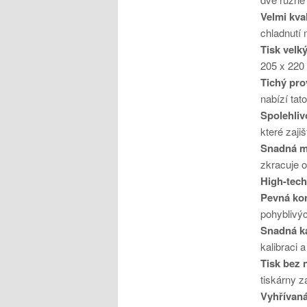
Velmi kva
chladnutí 
Tisk velk
205 x 220
Tichý pro
nabízí tat
Spolehliv
které zajiš
Snadná mo
zkracuje 
High-tech
Pevná ko
pohyblivýc
Snadná ka
kalibraci 
Tisk bez 
tiskárny 
Vyhřívan