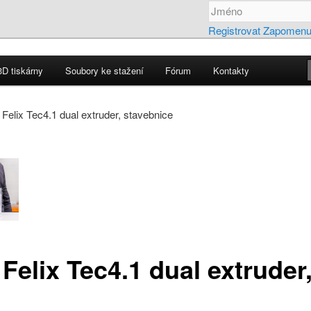
Registrovat
Zapomenut
3D tiskárny
Soubory ke stažení
Fórum
Kontakty
ebu
ELIX
 Felix Tec4.1 dual extruder, stavebnice
 Felix Tec4.1 dual extruder