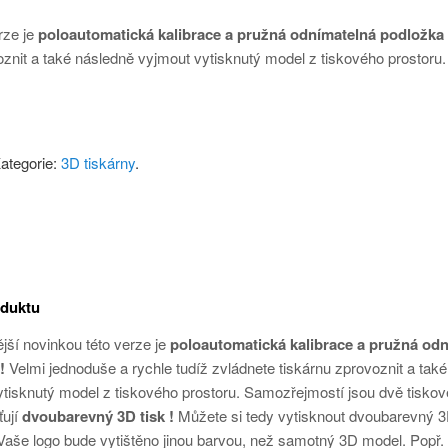
rze je
poloautomatická kalibrace a pružná odnímatelná podložka
oznit a také následně vyjmout vytisknutý model z tiskového prostoru.
ategorie:
3D tiskárny
.
oduktu
ější novinkou této verze je
poloautomatická kalibrace a pružná od
 !
Velmi jednoduše a rychle tudíž zvládnete tiskárnu zprovoznit a tak
tisknutý model z tiskového prostoru.
Samozřejmostí jsou dvě tiskov
ťují
dvoubarevný 3D tisk !
Můžete si tedy vytisknout dvoubarevný 
Vaše logo bude vytištěno jinou barvou, než samotný 3D model. Popř