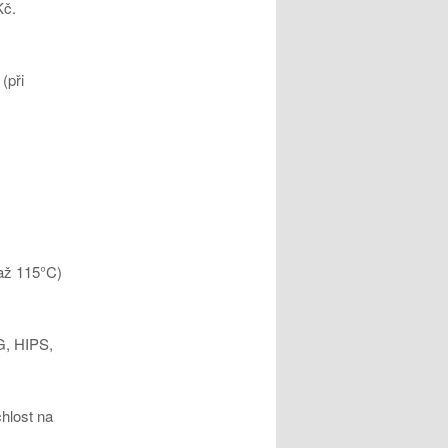
 Kč.
(při
 až 115°C)
G, HIPS,
chlost na